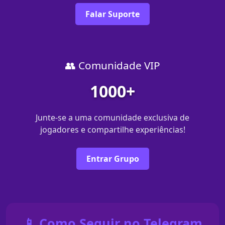
Falar Suporte
👥 Comunidade VIP
1000+
Junte-se a uma comunidade exclusiva de
jogadores e compartilhe experiências!
Entrar Grupo
📱 Como Seguir no Telegram