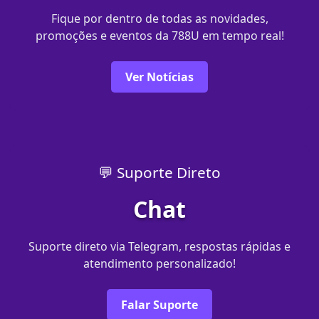
Fique por dentro de todas as novidades,
promoções e eventos da 788U em tempo real!
Ver Notícias
💬 Suporte Direto
Chat
Suporte direto via Telegram, respostas rápidas e
atendimento personalizado!
Falar Suporte