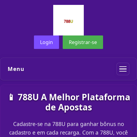
Login
Registrar-se
Menu
📱 788U A Melhor Plataforma
de Apostas
Cadastre-se na 788U para ganhar bônus no
cadastro e em cada recarga. Com a 788U, você