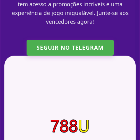
tem acesso a promoções incríveis e uma
experiência de jogo inigualável. Junte-se aos
vencedores agora!
SEGUIR NO TELEGRAM