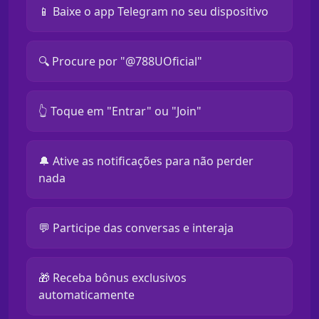
📱 Baixe o app Telegram no seu dispositivo
🔍 Procure por "@788UOficial"
👆 Toque em "Entrar" ou "Join"
🔔 Ative as notificações para não perder
nada
💬 Participe das conversas e interaja
🎁 Receba bônus exclusivos
automaticamente