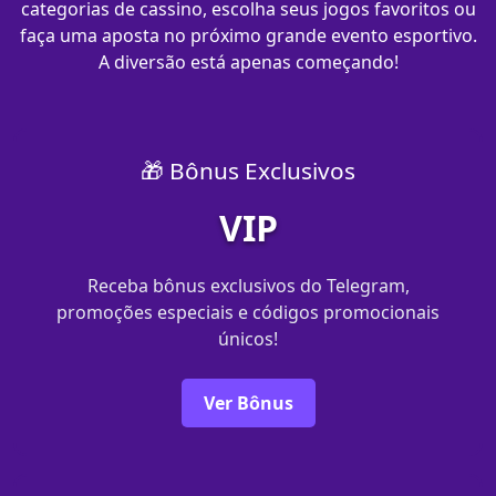
categorias de cassino, escolha seus jogos favoritos ou
faça uma aposta no próximo grande evento esportivo.
A diversão está apenas começando!
🎁 Bônus Exclusivos
VIP
Receba bônus exclusivos do Telegram,
promoções especiais e códigos promocionais
únicos!
Ver Bônus