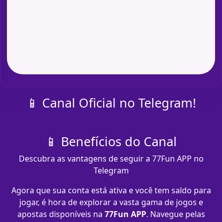
📱 Canal Oficial no Telegram!
📱 Benefícios do Canal
Descubra as vantagens de seguir a 77Fun APP no
Telegram
Agora que sua conta está ativa e você tem saldo para
jogar, é hora de explorar a vasta gama de jogos e
apostas disponíveis na
77Fun APP
. Navegue pelas