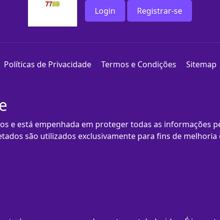
Login
Registrar-se
Políticas de Privacidade
Termos e Condições
Sitemap
de
rios e está empenhada em proteger todas as informações p
tados são utilizados exclusivamente para fins de melhoria