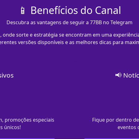
📱 Benefícios do Canal
Descubra as vantagens de seguir a 77BB no Telegram
B
, onde sorte e estratégia se encontram em uma experiênci
ferentes versões disponíveis e as melhores dicas para maxi
sivos
📢 Notí
m, promoções especiais
Fique por dentro d
s únicos!
eventos 