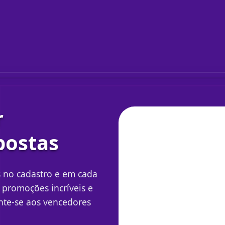
r
postas
 no cadastro e em cada
 promoções incríveis e
unte-se aos vencedores