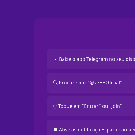
📱 Baixe o app Telegram no seu disp
🔍 Procure por "@77BBOficial"
👆 Toque em "Entrar" ou "Join"
🔔 Ative as notificações para não p