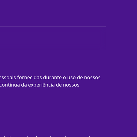
essoais fornecidas durante o uso de nossos
 contínua da experiência de nossos