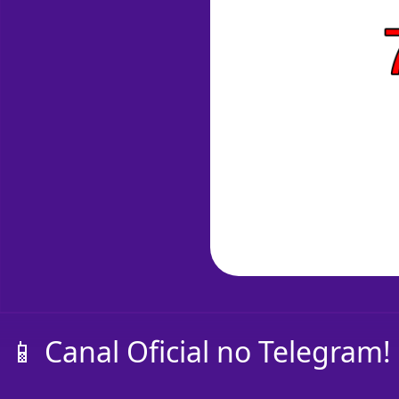
📱 Canal Oficial no Telegram!