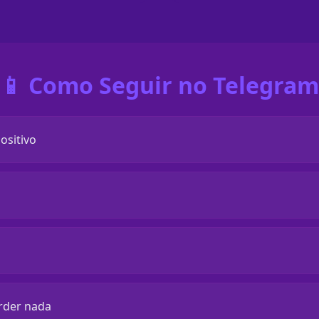
📱 Como Seguir no Telegram
ositivo
erder nada