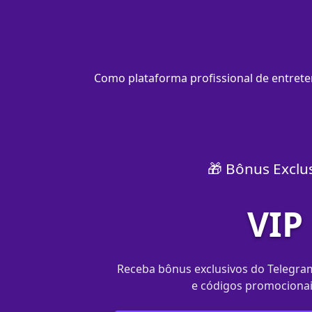
Como plataforma profissional de entrete
🎁 Bônus Exclu
VIP
Receba bônus exclusivos do Telegra
e códigos promocionai