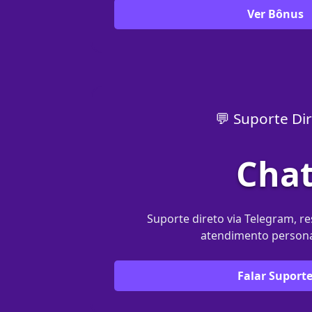
Ver Bônus
💬 Suporte Di
Cha
Suporte direto via Telegram, r
atendimento persona
Falar Suport