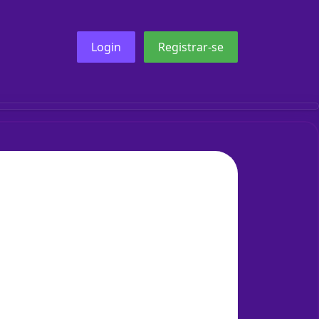
Login
Registrar-se