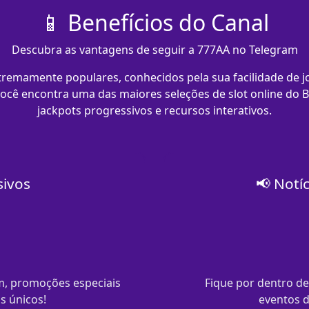
📱 Benefícios do Canal
Descubra as vantagens de seguir a 777AA no Telegram
tremamente populares, conhecidos pela sua facilidade de jog
cê encontra uma das maiores seleções de slot online do B
jackpots progressivos e recursos interativos.
sivos
📢 Notí
m, promoções especiais
Fique por dentro d
s únicos!
eventos d