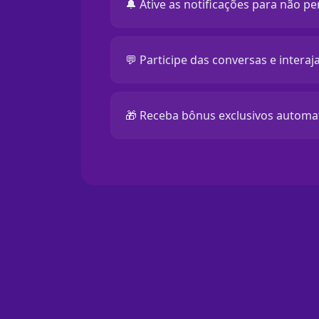
🔔 Ative as notificações para não p
💬 Participe das conversas e interaj
🎁 Receba bônus exclusivos autom