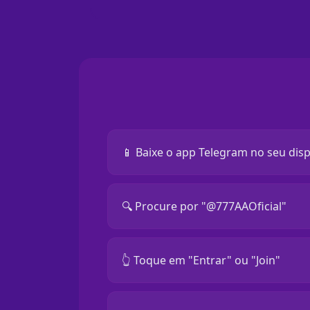
📱 Baixe o app Telegram no seu disp
🔍 Procure por "@777AAOficial"
👆 Toque em "Entrar" ou "Join"