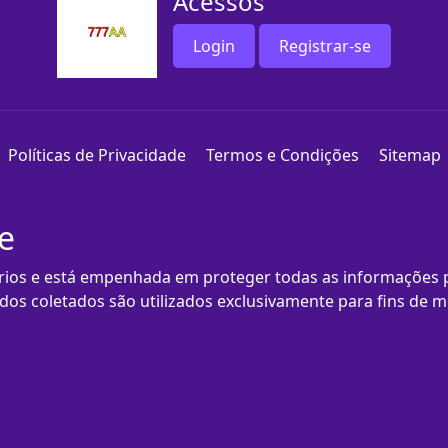
Acessos
Login
Registrar-se
Políticas de Privacidade
Termos e Condições
Sitemap
de
ários e está empenhada em proteger todas as informações 
os coletados são utilizados exclusivamente para fins de m