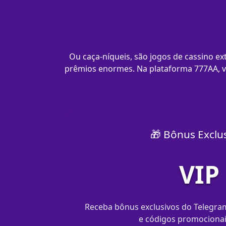
Ou caça-níqueis, são jogos de cassino ex
prêmios enormes. Na plataforma 777AA, vo
🎁 Bônus Exclu
VIP
Receba bônus exclusivos do Telegra
e códigos promocionai