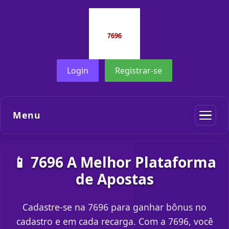
Login
Registrar-se
Menu
📱 7696 A Melhor Plataforma
de Apostas
Cadastre-se na 7696 para ganhar bônus no
cadastro e em cada recarga. Com a 7696, você