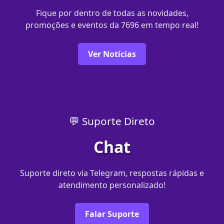
Fique por dentro de todas as novidades,
promoções e eventos da 7696 em tempo real!
Ver Notícias
💬 Suporte Direto
Chat
Suporte direto via Telegram, respostas rápidas e
atendimento personalizado!
Falar Suporte