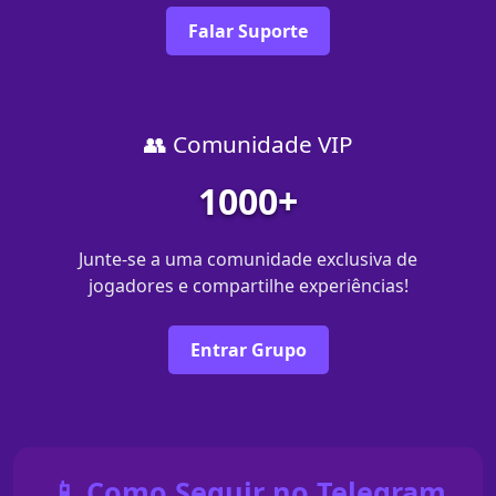
Falar Suporte
👥 Comunidade VIP
1000+
Junte-se a uma comunidade exclusiva de
jogadores e compartilhe experiências!
Entrar Grupo
📱 Como Seguir no Telegram