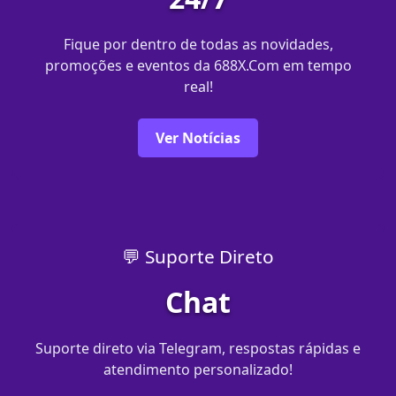
Fique por dentro de todas as novidades,
promoções e eventos da 688X.Com em tempo
real!
Ver Notícias
💬 Suporte Direto
Chat
Suporte direto via Telegram, respostas rápidas e
atendimento personalizado!