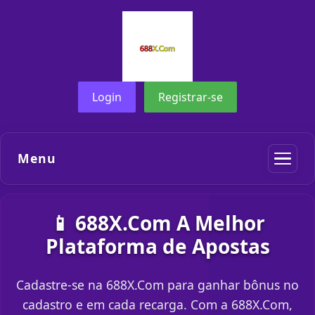
Login
Registrar-se
Menu
📱 688X.Com A Melhor
Plataforma de Apostas
Cadastre-se na 688X.Com para ganhar bônus no
cadastro e em cada recarga. Com a 688X.Com,