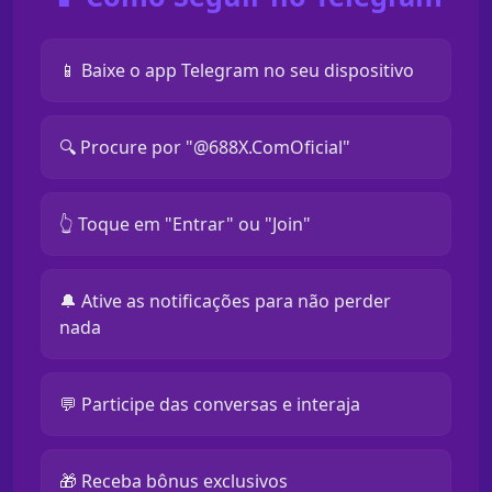
📱 Baixe o app Telegram no seu dispositivo
🔍 Procure por "@688X.ComOficial"
👆 Toque em "Entrar" ou "Join"
🔔 Ative as notificações para não perder
nada
💬 Participe das conversas e interaja
🎁 Receba bônus exclusivos