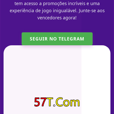
tem acesso a promoções incríveis e uma
experiência de jogo inigualável. Junte-se aos
vencedores agora!
SEGUIR NO TELEGRAM