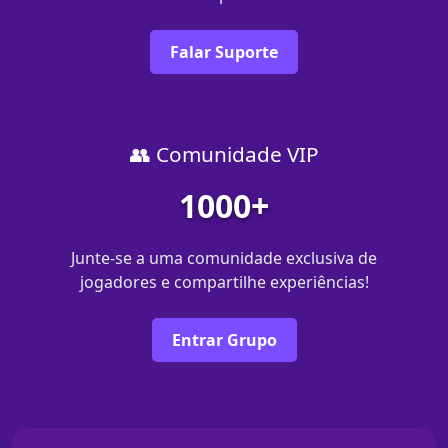
Falar Suporte
👥 Comunidade VIP
1000+
Junte-se a uma comunidade exclusiva de
jogadores e compartilhe experiências!
Entrar Grupo