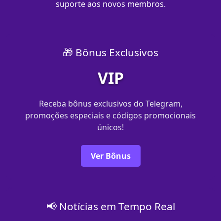
suporte aos novos membros.
🎁 Bônus Exclusivos
VIP
Receba bônus exclusivos do Telegram,
promoções especiais e códigos promocionais
únicos!
Ver Bônus
📢 Notícias em Tempo Real