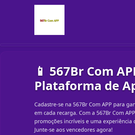
📱 567Br Com AP
Plataforma de A
Cadastre-se na 567Br Com APP para gan
em cada recarga. Com a 567Br Com APP,
promoções incríveis e uma experiência d
Junte-se aos vencedores agora!