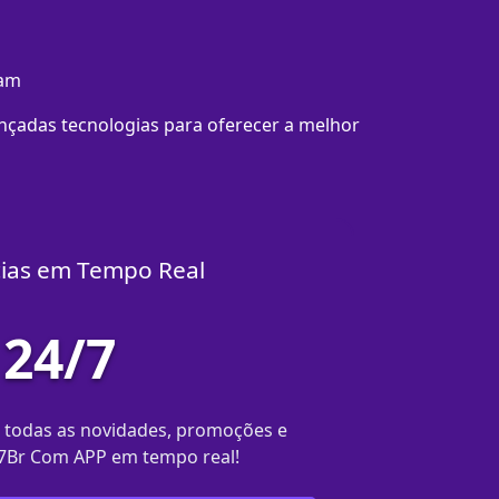
ram
nçadas tecnologias para oferecer a melhor
cias em Tempo Real
24/7
e todas as novidades, promoções e
7Br Com APP em tempo real!