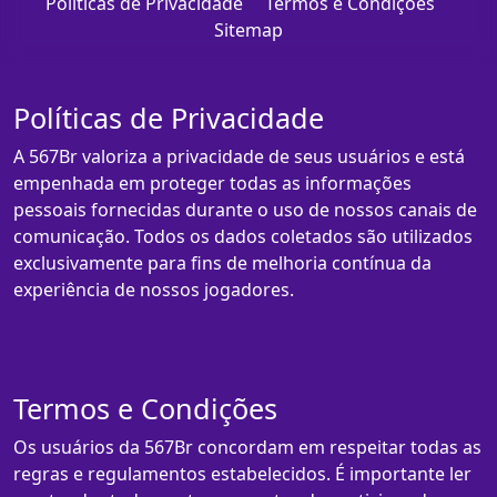
Políticas de Privacidade
Termos e Condições
Sitemap
Políticas de Privacidade
A 567Br valoriza a privacidade de seus usuários e está
empenhada em proteger todas as informações
pessoais fornecidas durante o uso de nossos canais de
comunicação. Todos os dados coletados são utilizados
exclusivamente para fins de melhoria contínua da
experiência de nossos jogadores.
Termos e Condições
Os usuários da 567Br concordam em respeitar todas as
regras e regulamentos estabelecidos. É importante ler