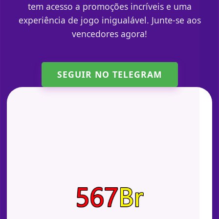
tem acesso a promoções incríveis e uma
experiência de jogo inigualável. Junte-se aos
vencedores agora!
SEGUIR NO TELEGRAM