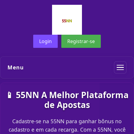
Login
Registrar-se
Menu
📱 55NN A Melhor Plataforma
de Apostas
Cadastre-se na 55NN para ganhar bônus no
cadastro e em cada recarga. Com a 55NN, você