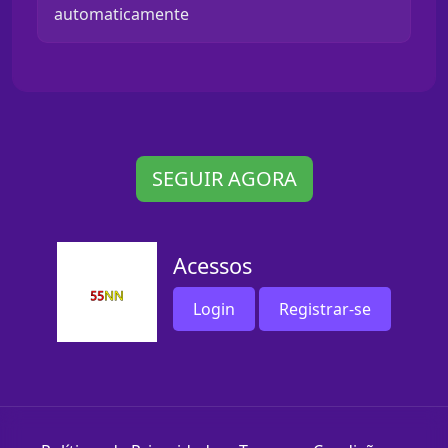
automaticamente
SEGUIR AGORA
Acessos
Login
Registrar-se