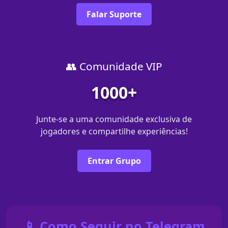
Falar Suporte
👥 Comunidade VIP
1000+
Junte-se a uma comunidade exclusiva de
jogadores e compartilhe experiências!
Entrar Grupo
📱 Como Seguir no Telegram