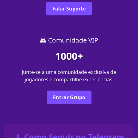
Falar Suporte
👥 Comunidade VIP
1000+
Junte-se a uma comunidade exclusiva de
jogadores e compartilhe experiências!
Entrar Grupo
📱 Como Seguir no Telegram