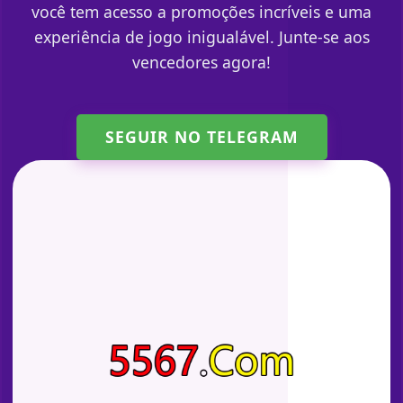
você tem acesso a promoções incríveis e uma
experiência de jogo inigualável. Junte-se aos
vencedores agora!
SEGUIR NO TELEGRAM