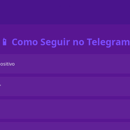
📱 Como Seguir no Telegram
ositivo
"