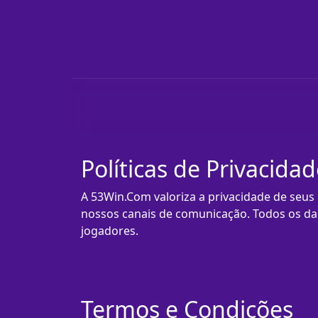
Políticas de Privacida
A 53Win.Com valoriza a privacidade de seu
nossos canais de comunicação. Todos os dad
jogadores.
Termos e Condições