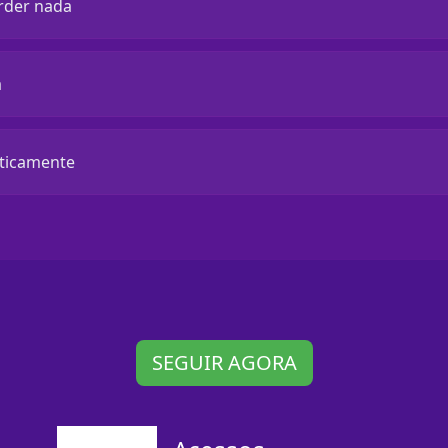
erder nada
a
aticamente
SEGUIR AGORA