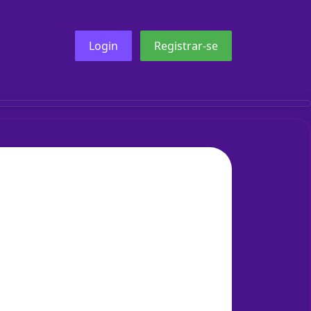
Login
Registrar-se