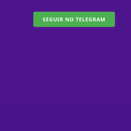
SEGUIR NO TELEGRAM