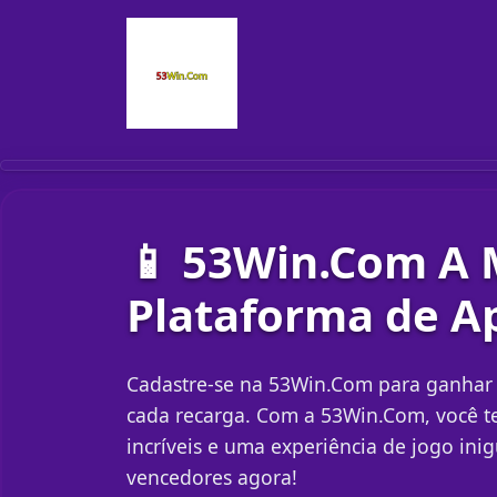
📱 53Win.Com A 
Plataforma de A
Cadastre-se na 53Win.Com para ganhar
cada recarga. Com a 53Win.Com, você 
incríveis e uma experiência de jogo inig
vencedores agora!