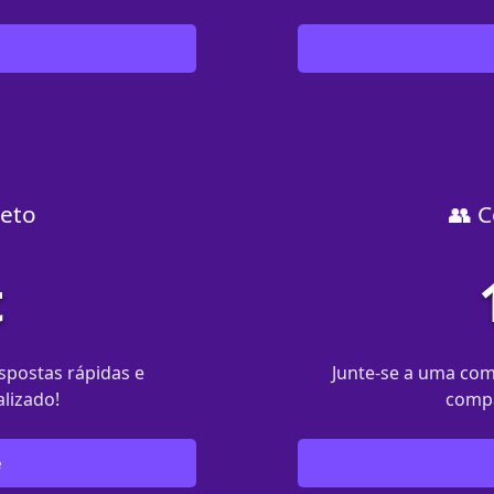
reto
👥 
t
espostas rápidas e
Junte-se a uma com
lizado!
compa
e