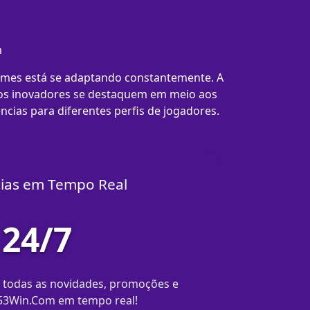
m
games está se adaptando constantemente. A
ulos inovadores se destaquem em meio aos
ncias para diferentes perfis de jogadores.
cias em Tempo Real
24/7
e todas as novidades, promoções e
53Win.Com em tempo real!