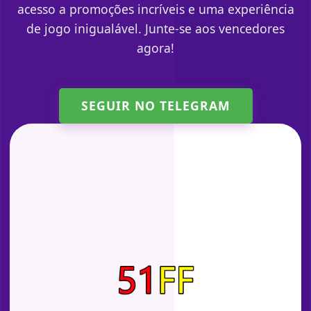
acesso a promoções incríveis e uma experiência
de jogo inigualável. Junte-se aos vencedores
agora!
SEGUIR NO TELEGRAM