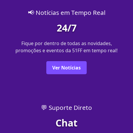
📢 Notícias em Tempo Real
24/7
Fique por dentro de todas as novidades,
promoções e eventos da 51FF em tempo real!
Ver Notícias
💬 Suporte Direto
Chat