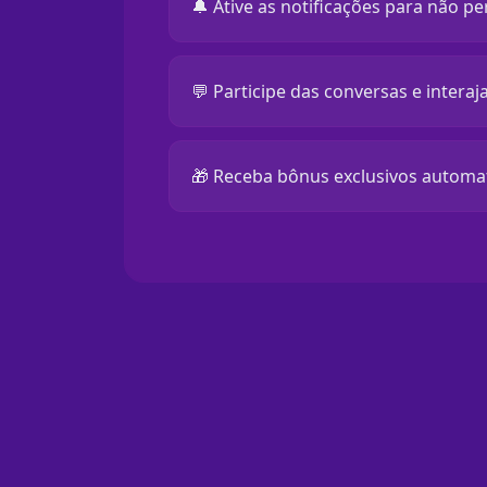
🔔 Ative as notificações para não p
💬 Participe das conversas e interaj
🎁 Receba bônus exclusivos autom