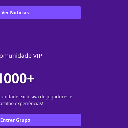
Ver Notícias
Comunidade VIP
1000+
unidade exclusiva de jogadores e
rtilhe experiências!
Entrar Grupo