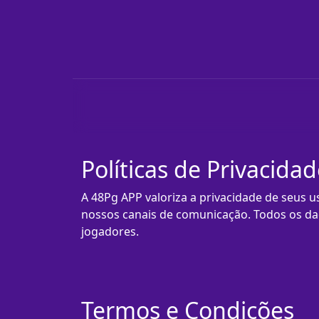
Políticas de Privacida
A 48Pg APP valoriza a privacidade de seus 
nossos canais de comunicação. Todos os dad
jogadores.
Termos e Condições