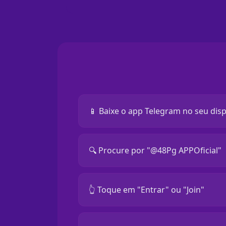
📱 Baixe o app Telegram no seu disp
🔍 Procure por "@48Pg APPOficial"
👆 Toque em "Entrar" ou "Join"