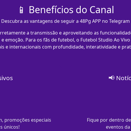
📱 Benefícios do Canal
Descubra as vantagens de seguir a 48Pg APP no Telegram
rretamente a transmissão e aproveitando as funcionalidades
e emoção. Para os fãs de futebol, o Futebol Studio Ao Viv
is e internacionais com profundidade, interatividade e prat
sivos
📢 Notí
m, promoções especiais
Fique por dentro d
s únicos!
eventos da