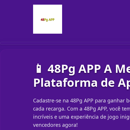
📱 48Pg APP A M
Plataforma de A
Cadastre-se na 48Pg APP para ganhar b
cada recarga. Com a 48Pg APP, você te
incríveis e uma experiência de jogo inig
vencedores agora!