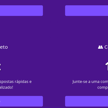
reto
👥 
t
espostas rápidas e
Junte-se a uma com
lizado!
compa
e