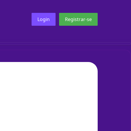
Login
Registrar-se