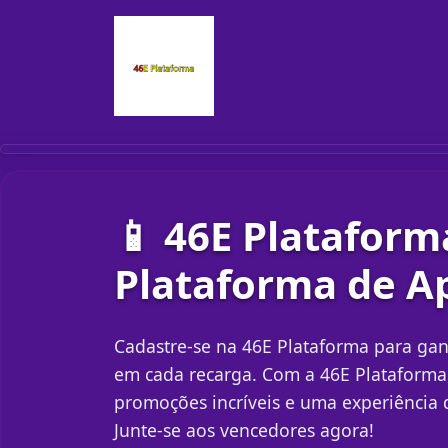
📱 46E Plataform
Plataforma de A
Cadastre-se na 46E Plataforma para ga
em cada recarga. Com a 46E Plataforma
promoções incríveis e uma experiência d
Junte-se aos vencedores agora!