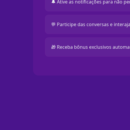
🔔 Ative as notificações para não p
💬 Participe das conversas e interaj
🎁 Receba bônus exclusivos autom