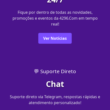
Fique por dentro de todas as novidades,
promoções e eventos da 4296.Com em tempo
real!
Ver Notícias
💬 Suporte Direto
Chat
Suporte direto via Telegram, respostas rápidas e
atendimento personalizado!