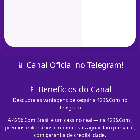
📱 Canal Oficial no Telegram!
📱 Benefícios do Canal
Descubra as vantagens de seguir a 4296.Com no
Telegram
A 4296.Com Brasil é um cassino real — na 4296.Com ,
prêmios milionários e reembolsos aguardam por você,
com garantia de credibilidade.