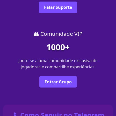
Falar Suporte
👥 Comunidade VIP
1000+
Junte-se a uma comunidade exclusiva de
jogadores e compartilhe experiências!
Entrar Grupo
📱 Como Seguir no Telegram