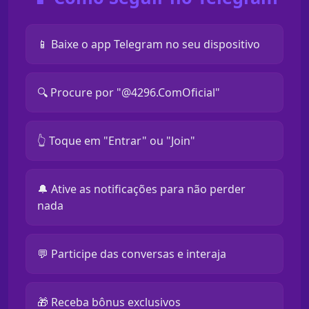
📱 Baixe o app Telegram no seu dispositivo
🔍 Procure por "@4296.ComOficial"
👆 Toque em "Entrar" ou "Join"
🔔 Ative as notificações para não perder
nada
💬 Participe das conversas e interaja
🎁 Receba bônus exclusivos