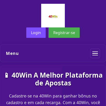
Login
Registrar-se
Menu
📱 40Win A Melhor Plataforma
de Apostas
Cadastre-se na 40Win para ganhar bônus no
cadastro e em cada recarga. Com a 40Win, você