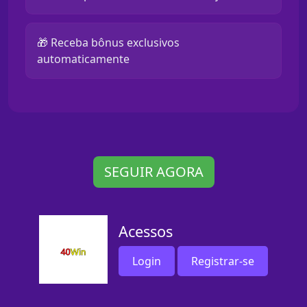
🎁 Receba bônus exclusivos
automaticamente
SEGUIR AGORA
Acessos
Login
Registrar-se