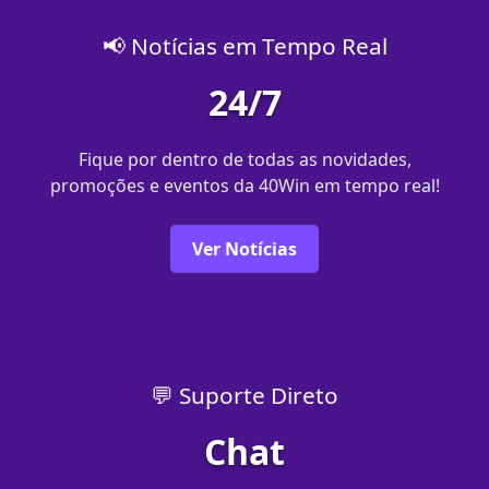
📢 Notícias em Tempo Real
24/7
Fique por dentro de todas as novidades,
promoções e eventos da 40Win em tempo real!
Ver Notícias
💬 Suporte Direto
Chat