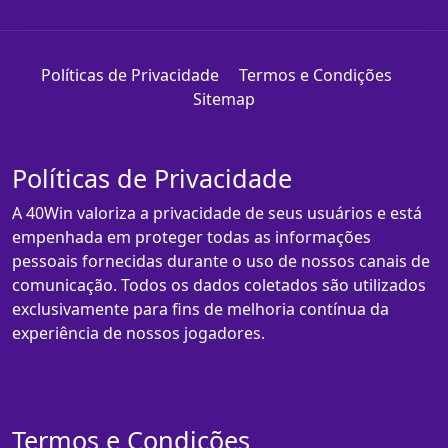
Políticas de Privacidade
Termos e Condições
Sitemap
Políticas de Privacidade
A 40Win valoriza a privacidade de seus usuários e está
empenhada em proteger todas as informações
pessoais fornecidas durante o uso de nossos canais de
comunicação. Todos os dados coletados são utilizados
exclusivamente para fins de melhoria contínua da
experiência de nossos jogadores.
Termos e Condições