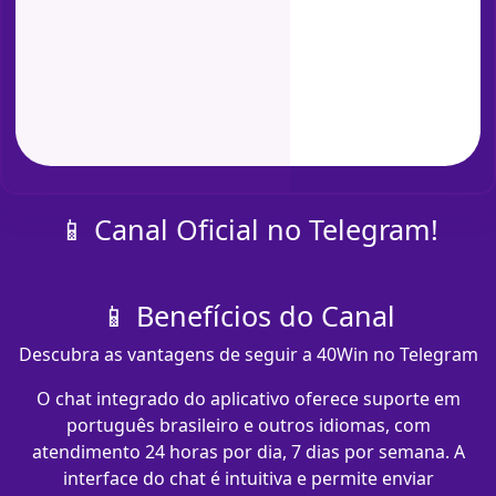
📱 Canal Oficial no Telegram!
📱 Benefícios do Canal
Descubra as vantagens de seguir a 40Win no Telegram
O chat integrado do aplicativo oferece suporte em
português brasileiro e outros idiomas, com
atendimento 24 horas por dia, 7 dias por semana. A
interface do chat é intuitiva e permite enviar