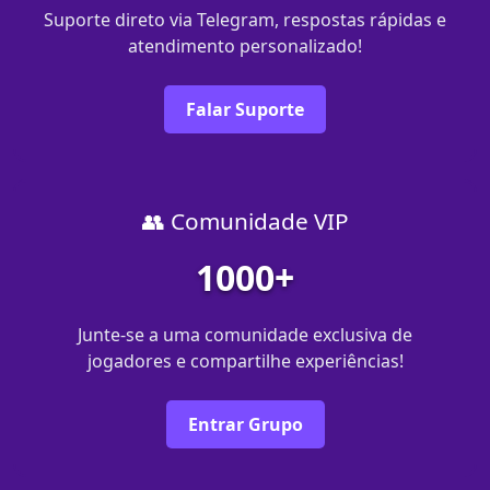
Suporte direto via Telegram, respostas rápidas e
atendimento personalizado!
Falar Suporte
👥 Comunidade VIP
1000+
Junte-se a uma comunidade exclusiva de
jogadores e compartilhe experiências!
Entrar Grupo