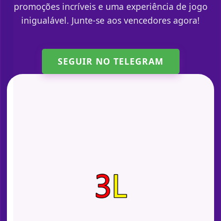
promoções incríveis e uma experiência de jogo
inigualável. Junte-se aos vencedores agora!
SEGUIR NO TELEGRAM