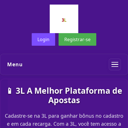
Login
Registrar-se
Menu
📱 3L A Melhor Plataforma de
Apostas
Cadastre-se na 3L para ganhar bônus no cadastro
e em cada recarga. Com a 3L, você tem acesso a