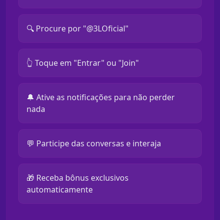
🔍 Procure por "@3LOficial"
👆 Toque em "Entrar" ou "Join"
🔔 Ative as notificações para não perder
nada
💬 Participe das conversas e interaja
🎁 Receba bônus exclusivos
automaticamente