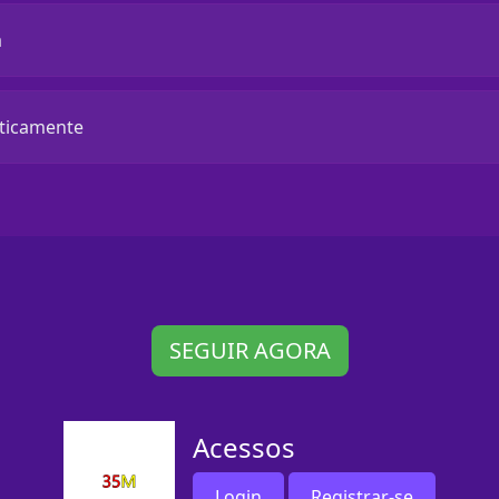
a
aticamente
SEGUIR AGORA
Acessos
Login
Registrar-se