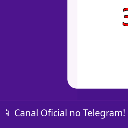
📱 Canal Oficial no Telegram!