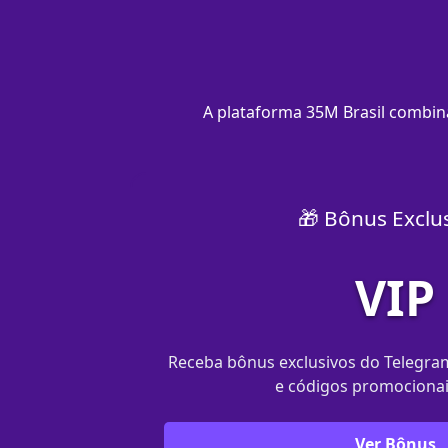
A plataforma 35M Brasil combina
🎁 Bônus Exclu
VIP
Receba bônus exclusivos do Telegra
e códigos promocionai
Ver Bônus