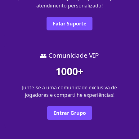
atendimento personalizado!
Falar Suporte
👥 Comunidade VIP
1000+
Junte-se a uma comunidade exclusiva de
jogadores e compartilhe experiências!
Entrar Grupo