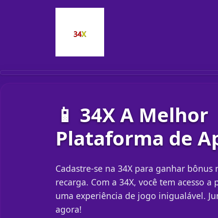
📱 34X A Melhor
Plataforma de A
Cadastre-se na 34X para ganhar bônus 
recarga. Com a 34X, você tem acesso a 
uma experiência de jogo inigualável. J
agora!