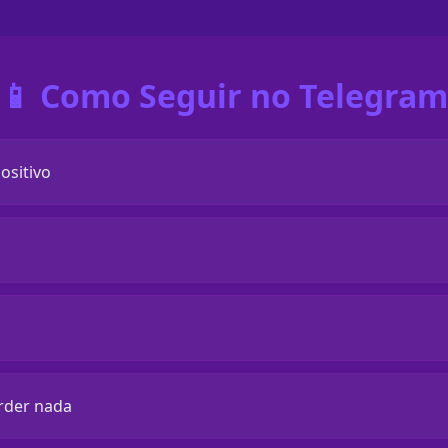
📱 Como Seguir no Telegram
ositivo
erder nada