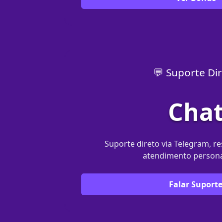
💬 Suporte Di
Cha
Suporte direto via Telegram, r
atendimento persona
Falar Suport