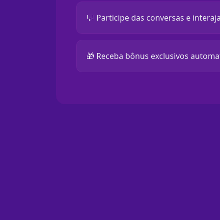
💬 Participe das conversas e interaj
🎁 Receba bônus exclusivos autom