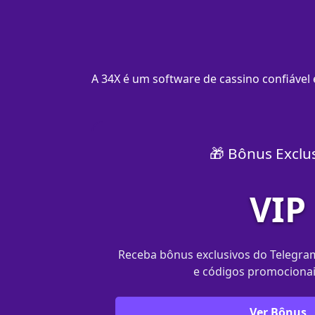
A 34X é um software de cassino confiável 
🎁 Bônus Exclu
VIP
Receba bônus exclusivos do Telegra
e códigos promocionai
Ver Bônus