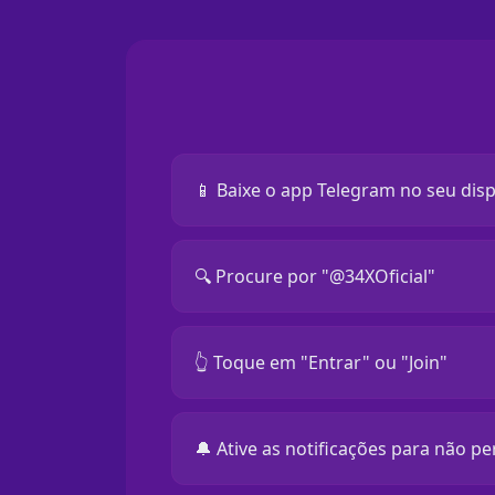
📱 Baixe o app Telegram no seu disp
🔍 Procure por "@34XOficial"
👆 Toque em "Entrar" ou "Join"
🔔 Ative as notificações para não p