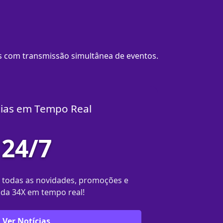
fis com transmissão simultânea de eventos.
cias em Tempo Real
24/7
e todas as novidades, promoções e
 da 34X em tempo real!
Ver Notícias