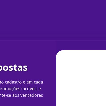
postas
no cadastro e em cada
promoções incríveis e
unte-se aos vencedores