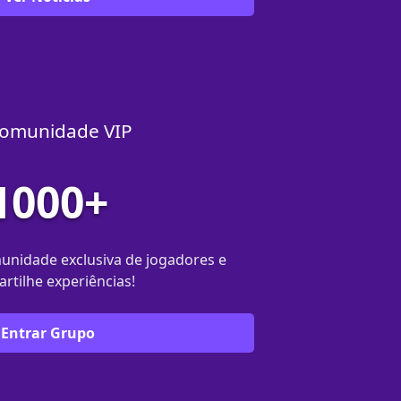
Comunidade VIP
1000+
unidade exclusiva de jogadores e
rtilhe experiências!
Entrar Grupo