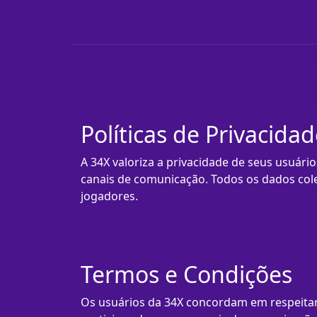
Políticas de Privacida
A 34X valoriza a privacidade de seus usuár
canais de comunicação. Todos os dados cole
jogadores.
Termos e Condições
Os usuários da 34X concordam em respeitar 