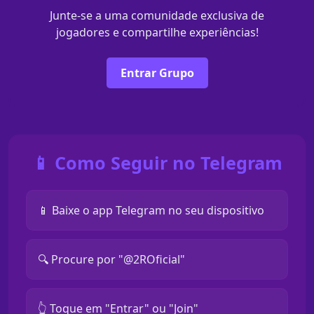
Junte-se a uma comunidade exclusiva de
jogadores e compartilhe experiências!
Entrar Grupo
📱 Como Seguir no Telegram
📱 Baixe o app Telegram no seu dispositivo
🔍 Procure por "@2ROficial"
👆 Toque em "Entrar" ou "Join"