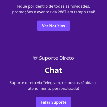
Fique por dentro de todas as novidades,
promoções e eventos da 288T em tempo real!
Ver Notícias
💬 Suporte Direto
Chat
Suporte direto via Telegram, respostas rápidas e
atendimento personalizado!
Falar Suporte