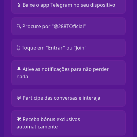
📱 Baixe o app Telegram no seu dispositivo
🔍 Procure por "@288TOficial"
👆 Toque em "Entrar" ou "Join"
🔔 Ative as notificações para não perder
nada
💬 Participe das conversas e interaja
🎁 Receba bônus exclusivos
automaticamente