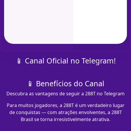
📱 Canal Oficial no Telegram!
📱 Benefícios do Canal
Descubra as vantagens de seguir a 288T no Telegram
Para muitos jogadores, a 288T é um verdadeiro lugar
de conquistas — com atrações envolventes, a 288T
Brasil se torna irresistivelmente atrativa.