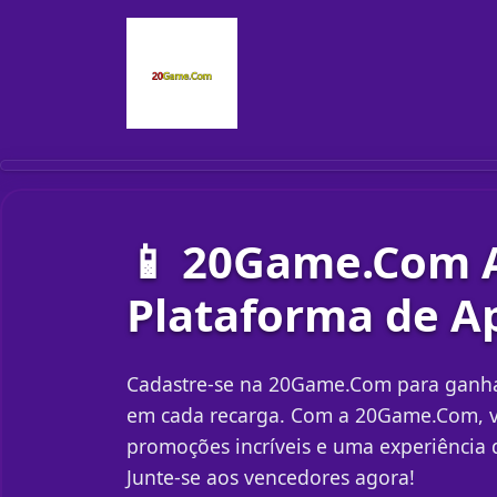
📱 20Game.Com 
Plataforma de A
Cadastre-se na 20Game.Com para ganha
em cada recarga. Com a 20Game.Com, v
promoções incríveis e uma experiência d
Junte-se aos vencedores agora!