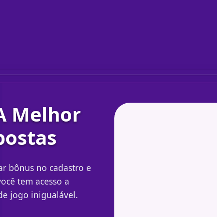
A Melhor
postas
r bônus no cadastro e
ocê tem acesso a
e jogo inigualável.