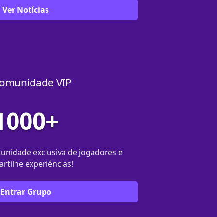
Ver Notícias
Comunidade VIP
1000+
unidade exclusiva de jogadores e
rtilhe experiências!
Entrar Grupo