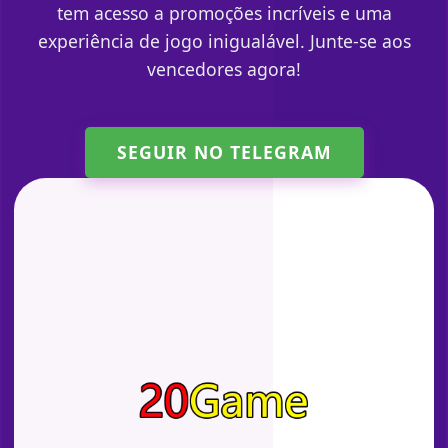
tem acesso a promoções incríveis e uma
experiência de jogo inigualável. Junte-se aos
vencedores agora!
SEGUIR NO TELEGRAM