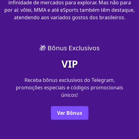
infinidade de mercados para explorar. Mas não para
por aí: vôlei, MMA e até eSports também têm destaque,
atendendo aos variados gostos dos brasileiros.
🎁 Bônus Exclusivos
VIP
Receba bônus exclusivos do Telegram,
promoções especiais e códigos promocionais
únicos!
Ver Bônus