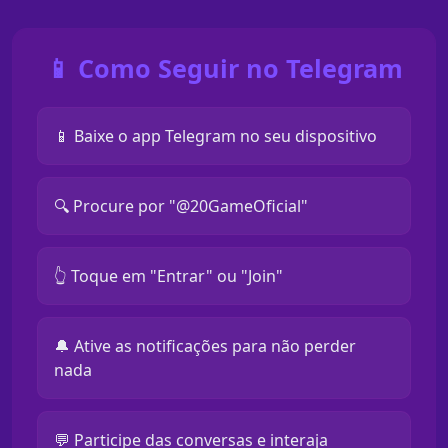
📱 Como Seguir no Telegram
📱 Baixe o app Telegram no seu dispositivo
🔍 Procure por "@20GameOficial"
👆 Toque em "Entrar" ou "Join"
🔔 Ative as notificações para não perder
nada
💬 Participe das conversas e interaja