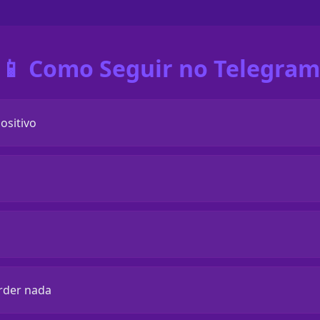
📱 Como Seguir no Telegram
ositivo
erder nada