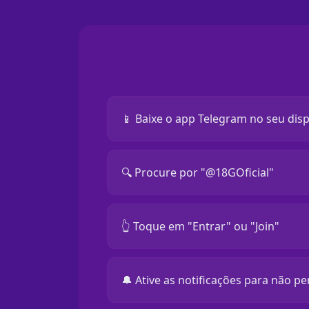
📱 Baixe o app Telegram no seu disp
🔍 Procure por "@18GOficial"
👆 Toque em "Entrar" ou "Join"
🔔 Ative as notificações para não p