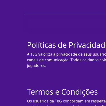
Políticas de Privacida
A 18G valoriza a privacidade de seus usuár
canais de comunicação. Todos os dados cole
jogadores.
Termos e Condições
Os usuários da 18G concordam em respeitar 