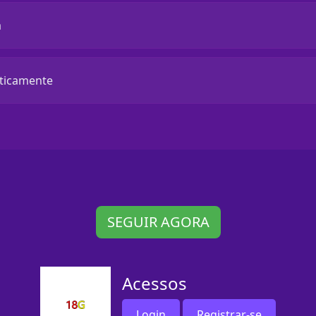
a
aticamente
SEGUIR AGORA
Acessos
Login
Registrar-se