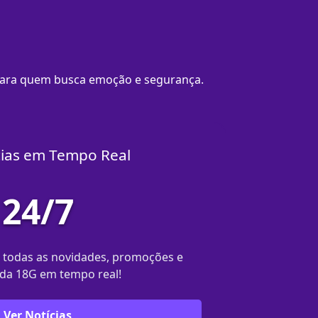
l para quem busca emoção e segurança.
cias em Tempo Real
24/7
e todas as novidades, promoções e
 da 18G em tempo real!
Ver Notícias