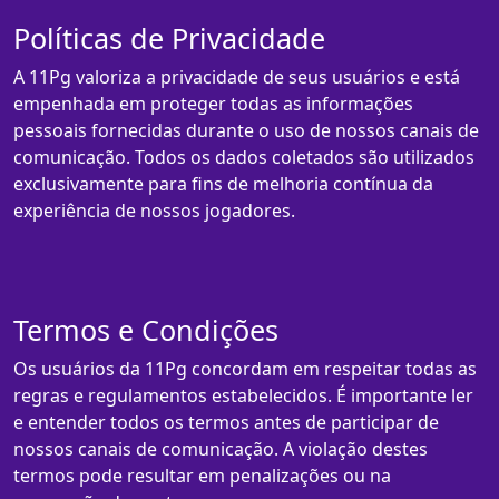
Políticas de Privacidade
A 11Pg valoriza a privacidade de seus usuários e está
empenhada em proteger todas as informações
pessoais fornecidas durante o uso de nossos canais de
comunicação. Todos os dados coletados são utilizados
exclusivamente para fins de melhoria contínua da
experiência de nossos jogadores.
Termos e Condições
Os usuários da 11Pg concordam em respeitar todas as
regras e regulamentos estabelecidos. É importante ler
e entender todos os termos antes de participar de
nossos canais de comunicação. A violação destes
termos pode resultar em penalizações ou na