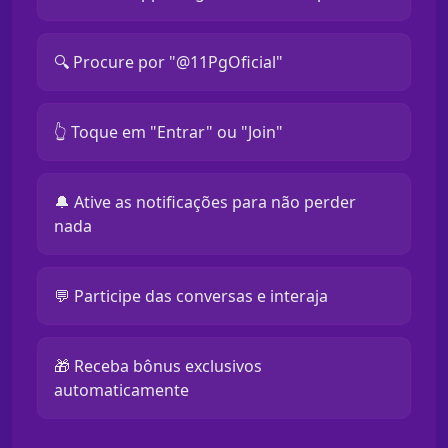
🔍 Procure por "@11PgOficial"
👆 Toque em "Entrar" ou "Join"
🔔 Ative as notificações para não perder
nada
💬 Participe das conversas e interaja
🎁 Receba bônus exclusivos
automaticamente