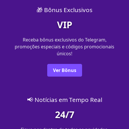
🎁 Bônus Exclusivos
VIP
Receba bônus exclusivos do Telegram,
promoções especiais e códigos promocionais
únicos!
Ver Bônus
📢 Notícias em Tempo Real
24/7