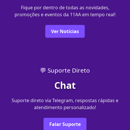
Fique por dentro de todas as novidades,
promoções e eventos da 11AA em tempo real!
Ver Notícias
💬 Suporte Direto
Chat
Suporte direto via Telegram, respostas rápidas e
atendimento personalizado!
Falar Suporte