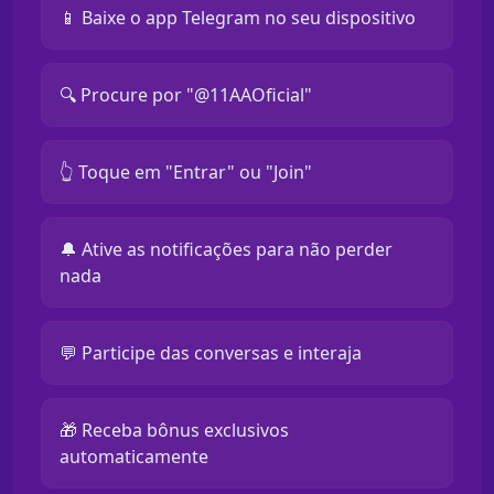
📱 Baixe o app Telegram no seu dispositivo
🔍 Procure por "@11AAOficial"
👆 Toque em "Entrar" ou "Join"
🔔 Ative as notificações para não perder
nada
💬 Participe das conversas e interaja
🎁 Receba bônus exclusivos
automaticamente